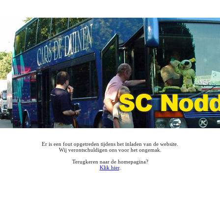
Er is een fout opgetreden tijdens het inladen van de website.
Wij verontschuldigen ons voor het ongemak.
Terugkeren naar de homepagina?
Klik hier
.